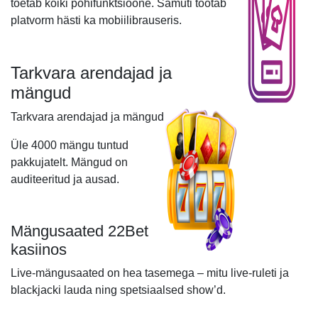
toetab kõiki põhifunktsioone. Samuti töötab
platvorm hästi ka mobiilibrauseris.
Tarkvara arendajad ja
mängud
Tarkvara arendajad ja mängud
Üle 4000 mängu tuntud
pakkujatelt. Mängud on
auditeeritud ja ausad.
Mängusaated 22Bet
kasiinos
Live-mängusaated on hea tasemega – mitu live-ruleti ja
blackjacki lauda ning spetsiaalsed show’d.