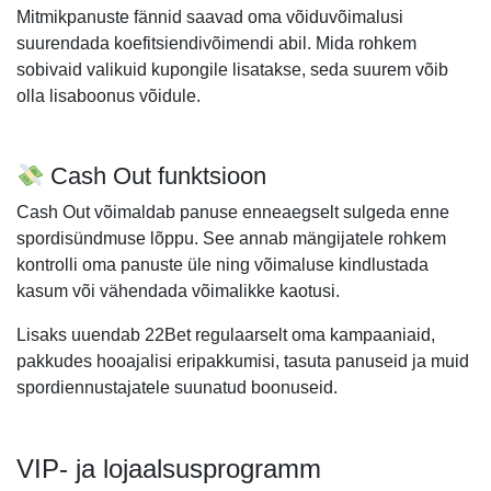
Mitmikpanuste fännid saavad oma võiduvõimalusi
suurendada koefitsiendivõimendi abil. Mida rohkem
sobivaid valikuid kupongile lisatakse, seda suurem võib
olla lisaboonus võidule.
Cash Out funktsioon
Cash Out võimaldab panuse enneaegselt sulgeda enne
spordisündmuse lõppu. See annab mängijatele rohkem
kontrolli oma panuste üle ning võimaluse kindlustada
kasum või vähendada võimalikke kaotusi.
Lisaks uuendab 22Bet regulaarselt oma kampaaniaid,
pakkudes hooajalisi eripakkumisi, tasuta panuseid ja muid
spordiennustajatele suunatud boonuseid.
VIP- ja lojaalsusprogramm