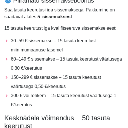
Piiramatu sissemakseboonus
Saa tasuta keerutusi iga sissemaksega. Pakkumine on
saadaval alates
5. sissemaksest
.
15 tasuta keerutust iga kvalifitseeruva sissemakse eest:
30–59 € sissemakse – 15 tasuta keerutust
miinimumpanuse tasemel
60–149 € sissemakse – 15 tasuta keerutust väärtusega
0,30 €/keerutus
150–299 € sissemakse – 15 tasuta keerutust
väärtusega 0,50 €/keerutus
300 € või rohkem – 15 tasuta keerutust väärtusega 1
€/keerutus
Kesknädala võimendus + 50 tasuta
keerutust