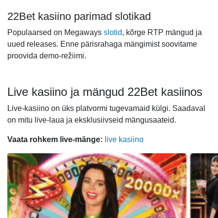
22Bet kasiino parimad slotikad
Populaarsed on Megaways
slotid
, kõrge RTP mängud ja
uued releases. Enne pärisrahaga mängimist soovitame
proovida demo-režiimi.
Live kasiino ja mängud 22Bet kasiinos
Live-kasiino on üks platvormi tugevamaid külgi. Saadaval
on mitu live-laua ja eksklusiivseid mängusaateid.
Vaata rohkem live-mänge:
live kasiino