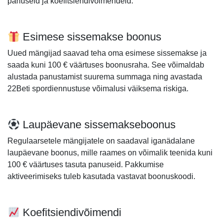
panuseid ja koefitsiendivõimendeid.
Esimese sissemakse boonus
Uued mängijad saavad teha oma esimese sissemakse ja
saada kuni 100 € väärtuses boonusraha. See võimaldab
alustada panustamist suurema summaga ning avastada
22Beti spordiennustuse võimalusi väiksema riskiga.
Laupäevane sissemakseboonus
Regulaarsetele mängijatele on saadaval iganädalane
laupäevane boonus, mille raames on võimalik teenida kuni
100 € väärtuses tasuta panuseid. Pakkumise
aktiveerimiseks tuleb kasutada vastavat boonuskoodi.
Koefitsiendivõimendi