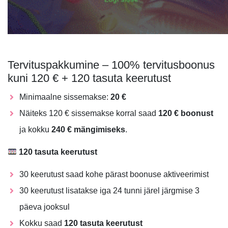
Tervituspakkumine – 100% tervitusboonus
kuni 120 € + 120 tasuta keerutust
Minimaalne sissemakse:
20 €
Näiteks 120 € sissemakse korral saad
120 € boonust
ja kokku
240 € mängimiseks
.
120 tasuta keerutust
30 keerutust saad kohe pärast boonuse aktiveerimist
30 keerutust lisatakse iga 24 tunni järel järgmise 3
päeva jooksul
Kokku saad
120 tasuta keerutust