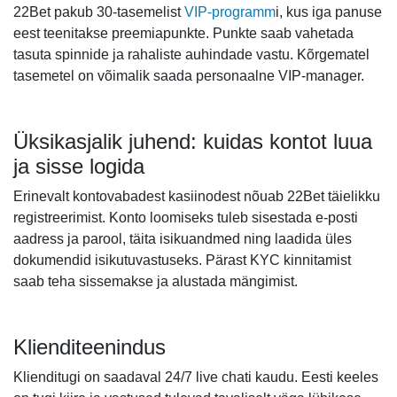
22Bet pakub 30-tasemelist
VIP-programm
i, kus iga panuse
eest teenitakse preemiapunkte. Punkte saab vahetada
tasuta spinnide ja rahaliste auhindade vastu. Kõrgematel
tasemetel on võimalik saada personaalne VIP-manager.
Üksikasjalik juhend: kuidas kontot luua
ja sisse logida
Erinevalt kontovabadest kasiinodest nõuab 22Bet täielikku
registreerimist. Konto loomiseks tuleb sisestada e-posti
aadress ja parool, täita isikuandmed ning laadida üles
dokumendid isikutuvastuseks. Pärast KYC kinnitamist
saab teha sissemakse ja alustada mängimist.
Klienditeenindus
Klienditugi on saadaval 24/7 live chati kaudu. Eesti keeles