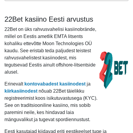
22Bet kasiino Eesti arvustus
22Bet on üks rahvusvahelisi kasiinobrände,
millel on Eestis ametlik EMTA litsents
kohaliku ettevõtte Moon Technologies OÜ
kaudu. See eristab teda paljudest teistest
rahvusvahelistest kasiinodest, mis
tegutsevad Eestis ainult offshore-litsentside
alusel.
Erinevalt
kontovabadest kasiinodest
ja
kiirkasiinodest
nõuab 22Bet täielikku
registreerimist koos isikutuvastusega (KYC).
See on traditsiooniline kasiino, mis sobib
paremini neile, kes hindavad laia
mänguvalikut ja tugevat spordiennustust.
Eesti kasutajad kiidavad eriti eestikeelset tuge ja