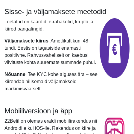
Sisse- ja väljamaksete meetodid
Toetatud on kaardid, e-rahakotid, krüpto ja
kiired pangalingid.
Väljamaksete kiirus
: Ametlikult kuni 48
tundi. Eestis on tagasiside enamasti
positiivne. Rahvusvaheliselt on kaebusi
viivituste kohta suuremate summade puhul.
Nõuanne
: Tee KYC kohe alguses ära – see
kiirendab hilisemaid väljamakseid
märkimisväärselt.
Mobiiliversioon ja äpp
22Betil on olemas eraldi mobiilirakendus nii
Androidile kui iOS-ile. Rakendus on kiire ja