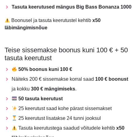
Tasuta keerutused mängus Big Bass Bonanza 1000
Boonusel ja tasuta keerutustel kehtib
x50
läbimängimisnõue
Teise sissemakse boonus kuni 100 € + 50
tasuta keerutust
50% boonus kuni 100 €
Näiteks 200 € sissemakse korral saad
100 € boonust
ja kokku
300 € mängimiseks
.
50 tasuta keerutust
25 keerutust saad kohe pärast sissemakset
25 keerutust lisatakse 24 tunni jooksul
Tasuta keerutustega saadud võitudele kehtib
x50