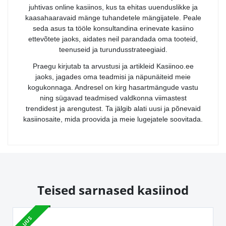
juhtivas online kasiinos, kus ta ehitas uuenduslikke ja
kaasahaaravaid mänge tuhandetele mängijatele. Peale
seda asus ta tööle konsultandina erinevate kasiino
ettevõtete jaoks, aidates neil parandada oma tooteid,
teenuseid ja turundusstrateegiaid.
Praegu kirjutab ta arvustusi ja artikleid Kasiinoo.ee
jaoks, jagades oma teadmisi ja näpunäiteid meie
kogukonnaga. Andresel on kirg hasartmängude vastu
ning sügavad teadmised valdkonna viimastest
trendidest ja arengutest. Ta jälgib alati uusi ja põnevaid
kasiinosaite, mida proovida ja meie lugejatele soovitada.
Teised sarnased kasiinod
UUS