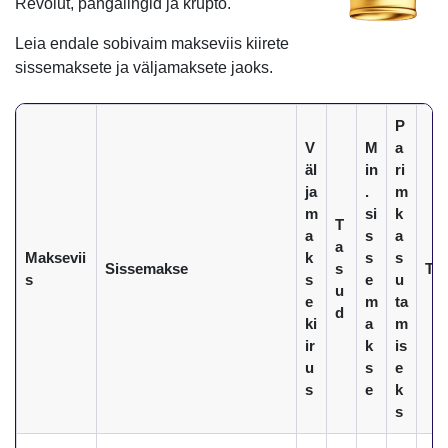
Revolut, pangalingid ja krüpto.
Leia endale sobivaim makseviis kiirete
sissemaksete ja väljamaksete jaoks.
P
V
M
a
äl
in
ri
ja
.
m
m
si
k
T
a
s
a
a
Maksevii
k
s
s
Sissemakse
s
Tu
s
s
e
u
u
e
m
ta
d
ki
a
m
ir
k
is
u
s
e
s
e
k
s