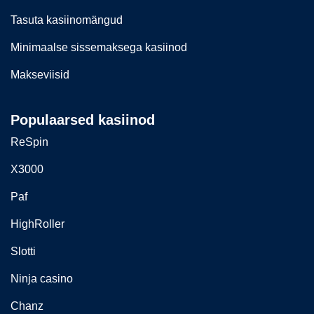
Tasuta kasiinomängud
Minimaalse sissemaksega kasiinod
Makseviisid
Populaarsed kasiinod
ReSpin
X3000
Paf
HighRoller
Slotti
Ninja casino
Chanz