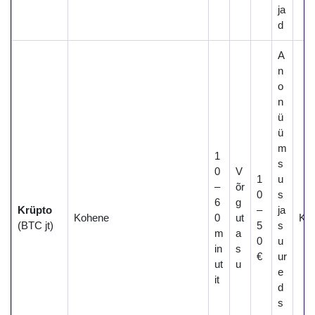
ja
d
A
n
o
n
ü
ü
m
1
s
0
V
1
u
–
õr
0
s
6
g
Krüpto
–
ja
Kohene
0
ut
Kii
(BTC jt)
5
s
m
a
0
u
in
s
€
ur
ut
u
e
it
d
s