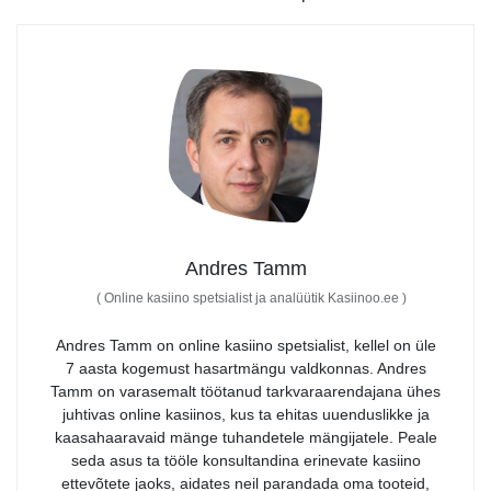
Andres Tamm
(
Online kasiino spetsialist ja analüütik Kasiinoo.ee
)
Andres Tamm on online kasiino spetsialist, kellel on üle
7 aasta kogemust hasartmängu valdkonnas. Andres
Tamm on varasemalt töötanud tarkvaraarendajana ühes
juhtivas online kasiinos, kus ta ehitas uuenduslikke ja
kaasahaaravaid mänge tuhandetele mängijatele. Peale
seda asus ta tööle konsultandina erinevate kasiino
ettevõtete jaoks, aidates neil parandada oma tooteid,