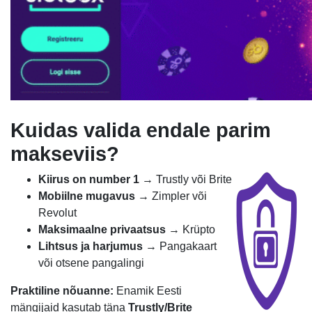
Kuidas valida endale parim
makseviis?
Kiirus on number 1
→ Trustly või Brite
Mobiilne mugavus
→ Zimpler või
Revolut
Maksimaalne privaatsus
→ Krüpto
Lihtsus ja harjumus
→ Pangakaart
või otsene pangalingi
Praktiline nõuanne:
Enamik Eesti
mängijaid kasutab täna
Trustly/Brite