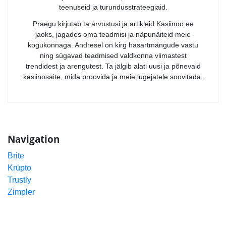
teenuseid ja turundusstrateegiaid.
Praegu kirjutab ta arvustusi ja artikleid Kasiinoo.ee
jaoks, jagades oma teadmisi ja näpunäiteid meie
kogukonnaga. Andresel on kirg hasartmängude vastu
ning sügavad teadmised valdkonna viimastest
trendidest ja arengutest. Ta jälgib alati uusi ja põnevaid
kasiinosaite, mida proovida ja meie lugejatele soovitada.
Navigation
Brite
Krüpto
Trustly
Zimpler