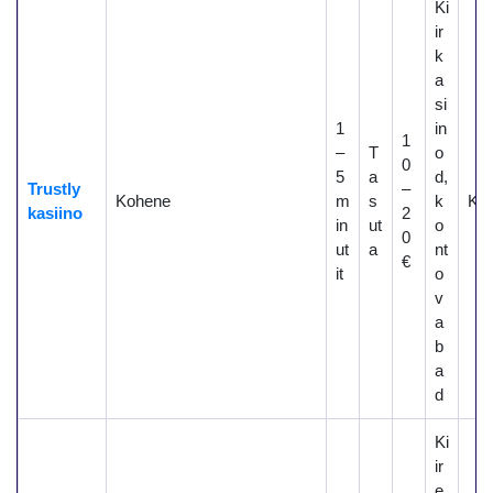
Ki
ir
k
a
si
1
in
1
–
T
o
0
5
a
d,
Trustly
–
Kohene
m
s
k
Kii
kasiino
2
in
ut
o
0
ut
a
nt
€
it
o
v
a
b
a
d
Ki
ir
e