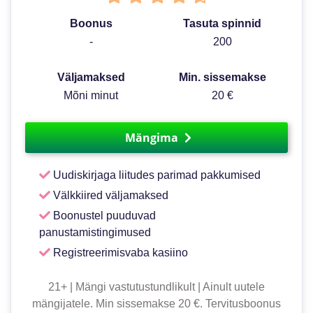
Boonus
Tasuta spinnid
-
200
Väljamaksed
Min. sissemakse
Mõni minut
20 €
Mängima
Uudiskirjaga liitudes parimad pakkumised
Välkkiired väljamaksed
Boonustel puuduvad
panustamistingimused
Registreerimisvaba kasiino
21+ | Mängi vastutustundlikult | Ainult uutele
mängijatele. Min sissemakse 20 €. Tervitusboonus