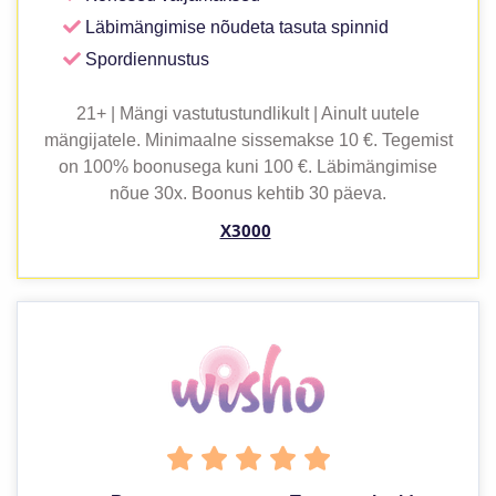
Läbimängimise nõudeta tasuta spinnid
Spordiennustus
21+ | Mängi vastutustundlikult | Ainult uutele
mängijatele. Minimaalne sissemakse 10 €. Tegemist
on 100% boonusega kuni 100 €. Läbimängimise
nõue 30x. Boonus kehtib 30 päeva.
X3000