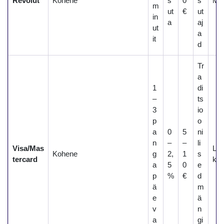
Revolut
Kohene
s
0
s
Mug
m
ut
€
ut
in
a
aj
ut
a
it
d
Tr
a
1
di
–
ts
3
io
p
o
a
0
5
ni
n
–
–
li
Visa/Mas
Lai
Kohene
g
2,
1
s
tercard
kas
a
5
0
e
p
%
€
d
ä
m
e
ä
v
n
a
gi