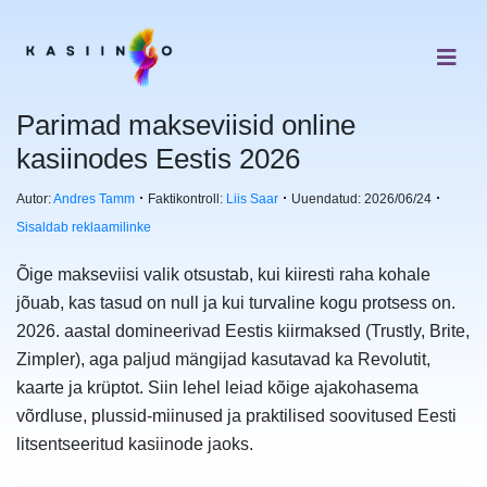
Parimad makseviisid online
kasiinodes Eestis 2026
Autor:
Andres Tamm
Faktikontroll:
Liis Saar
Uuendatud: 2026/06/24
Sisaldab reklaamilinke
Õige makseviisi valik otsustab, kui kiiresti raha kohale
jõuab, kas tasud on null ja kui turvaline kogu protsess on.
2026. aastal domineerivad Eestis kiirmaksed (Trustly, Brite,
Zimpler), aga paljud mängijad kasutavad ka Revolutit,
kaarte ja krüptot. Siin lehel leiad kõige ajakohasema
võrdluse, plussid-miinused ja praktilised soovitused Eesti
litsentseeritud kasiinode jaoks.