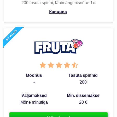
200 tasuta spinni, läbimängimisnõue 1x.
Kanuuna
NO WAGER
Boonus
Tasuta spinnid
-
200
Väljamaksed
Min. sissemakse
Mõne minutiga
20 €