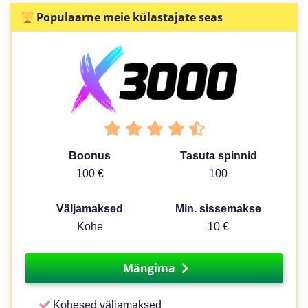
Populaarne meie külastajate seas
Boonus
Tasuta spinnid
100 €
100
Väljamaksed
Min. sissemakse
Kohe
10 €
Mängima
Kohesed väljamaksed