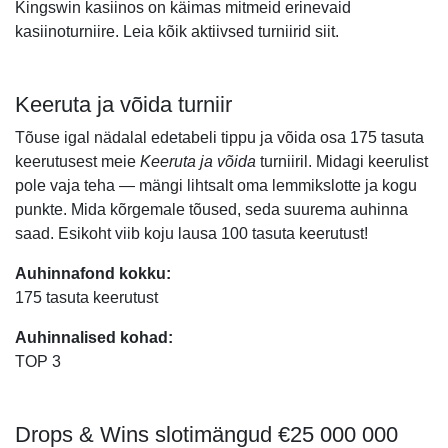
Kingswin kasiinos on käimas mitmeid erinevaid
kasiinoturniire. Leia kõik aktiivsed turniirid siit.
Keeruta ja võida turniir
Tõuse igal nädalal edetabeli tippu ja võida osa 175 tasuta
keerutusest meie
Keeruta ja võida
turniiril. Midagi keerulist
pole vaja teha — mängi lihtsalt oma lemmikslotte ja kogu
punkte. Mida kõrgemale tõused, seda suurema auhinna
saad. Esikoht viib koju lausa 100 tasuta keerutust!
Auhinnafond kokku:
175 tasuta keerutust
Auhinnalised kohad:
TOP 3
Drops & Wins slotimängud €25 000 000