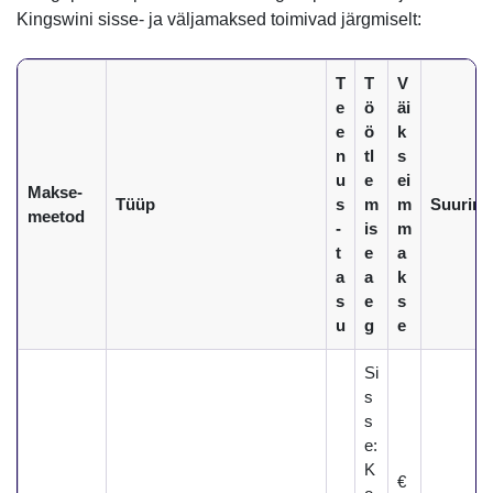
Kingswini sisse- ja väljamaksed toimivad järgmiselt:
T
T
V
e
ö
äi
e
ö
k
n
tl
s
u
e
ei
Makse-
Tüüp
s
m
m
Suurim
meetod
­
is
m
t
e
a
a
a
k
s
e
s
u
g
e
Si
s
s
e:
K
€