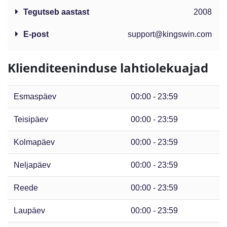
Tegutseb aastast
2008
E-post
support@kingswin.com
Klienditeeninduse lahtiolekuajad
Esmaspäev
00:00 - 23:59
Teisipäev
00:00 - 23:59
Kolmapäev
00:00 - 23:59
Neljapäev
00:00 - 23:59
Reede
00:00 - 23:59
Laupäev
00:00 - 23:59