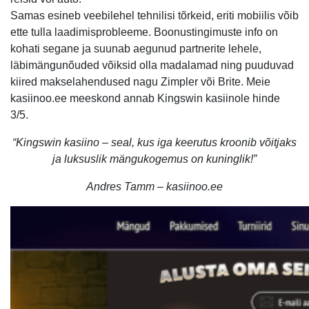
Samas esineb veebilehel tehnilisi tõrkeid, eriti mobiilis võib
ette tulla laadimisprobleeme. Boonustingimuste info on
kohati segane ja suunab aegunud partnerite lehele,
läbimängunõuded võiksid olla madalamad ning puuduvad
kiired makselahendused nagu Zimpler või Brite. Meie
kasiinoo.ee meeskond annab Kingswin kasiinole hinde
3/5.
“Kingswin kasiino – seal, kus iga keerutus kroonib võitjaks
ja luksuslik mängukogemus on kuninglik!”
Andres Tamm – kasiinoo.ee