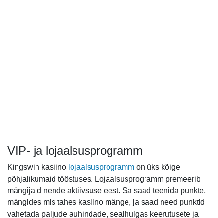
VIP- ja lojaalsusprogramm
Kingswin kasiino
lojaalsusprogramm
on üks kõige
põhjalikumaid tööstuses. Lojaalsusprogramm premeerib
mängijaid nende aktiivsuse eest. Sa saad teenida punkte,
mängides mis tahes kasiino mänge, ja saad need punktid
vahetada paljude auhindade, sealhulgas keerutusete ja