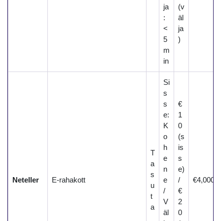
ja
(v
:
äl
<
ja
5
)
m
in
Si
s
s
€
e:
1
K
0
o
(s
h
is
T
e
s
a
n
e)
s
Neteller
E-rahakott
e
/
€4,000
u
/
€
t
V
2
a
äl
0