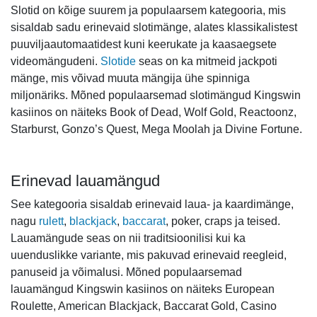
Slotid on kõige suurem ja populaarsem kategooria, mis
sisaldab sadu erinevaid slotimänge, alates klassikalistest
puuviljaautomaatidest kuni keerukate ja kaasaegsete
videomängudeni.
Slotide
seas on ka mitmeid jackpoti
mänge, mis võivad muuta mängija ühe spinniga
miljonäriks. Mõned populaarsemad slotimängud Kingswin
kasiinos on näiteks Book of Dead, Wolf Gold, Reactoonz,
Starburst, Gonzo’s Quest, Mega Moolah ja Divine Fortune.
Erinevad lauamängud
See kategooria sisaldab erinevaid laua- ja kaardimänge,
nagu
rulett
,
blackjack
,
baccarat
, poker, craps ja teised.
Lauamängude seas on nii traditsioonilisi kui ka
uuenduslikke variante, mis pakuvad erinevaid reegleid,
panuseid ja võimalusi. Mõned populaarsemad
lauamängud Kingswin kasiinos on näiteks European
Roulette, American Blackjack, Baccarat Gold, Casino