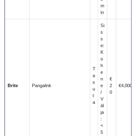
m
in
Si
s
s
e:
K
o
h
T
e
a
n
€
s
Brite
Pangalink
e
2
€4,000
u
/
0
t
V
a
äl
ja
:
<
5