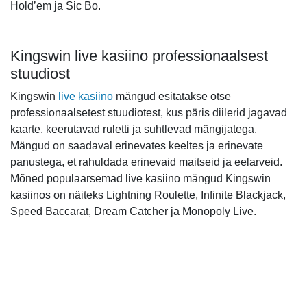
Hold’em ja Sic Bo.
Kingswin live kasiino professionaalsest
stuudiost
Kingswin
live kasiino
mängud esitatakse otse
professionaalsetest stuudiotest, kus päris diilerid jagavad
kaarte, keerutavad ruletti ja suhtlevad mängijatega.
Mängud on saadaval erinevates keeltes ja erinevate
panustega, et rahuldada erinevaid maitseid ja eelarveid.
Mõned populaarsemad live kasiino mängud Kingswin
kasiinos on näiteks Lightning Roulette, Infinite Blackjack,
Speed Baccarat, Dream Catcher ja Monopoly Live.