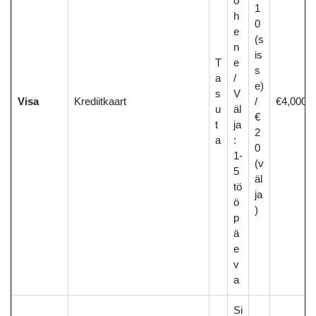
o
1
h
0
e
(s
n
is
T
e
s
a
/
e)
s
V
Visa
Krediitkaart
/
€4,000
u
äl
€
t
ja
2
a
:
0
1-
(v
5
äl
tö
ja
ö
)
p
ä
e
v
a
Si