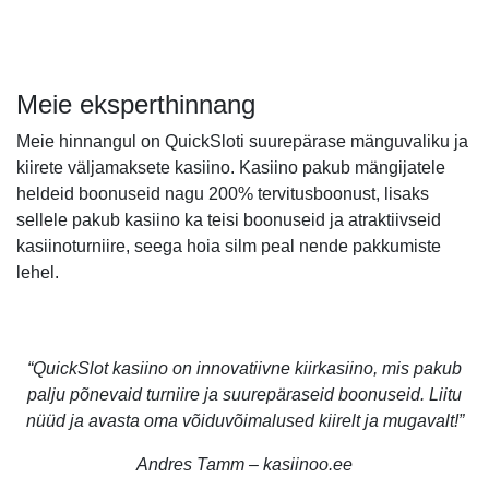
Meie eksperthinnang
Meie hinnangul on QuickSloti suurepärase mänguvaliku ja
kiirete väljamaksete kasiino. Kasiino pakub mängijatele
heldeid boonuseid nagu 200% tervitusboonust, lisaks
sellele pakub kasiino ka teisi boonuseid ja atraktiivseid
kasiinoturniire, seega hoia silm peal nende pakkumiste
lehel.
“QuickSlot kasiino on innovatiivne kiirkasiino, mis pakub
palju põnevaid turniire ja suurepäraseid boonuseid. Liitu
nüüd ja avasta oma võiduvõimalused kiirelt ja mugavalt!”
Andres Tamm – kasiinoo.ee