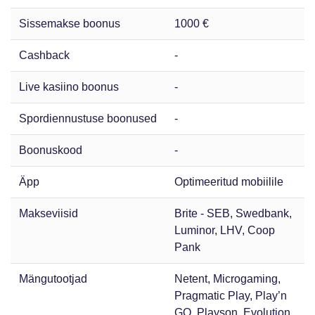
Sissemakse boonus
1000 €
Cashback
-
Live kasiino boonus
-
Spordiennustuse boonused
-
Boonuskood
-
Äpp
Optimeeritud mobiilile
Makseviisid
Brite - SEB, Swedbank,
Luminor, LHV, Coop
Pank
Mängutootjad
Netent, Microgaming,
Pragmatic Play, Play’n
GO, Playson, Evolution