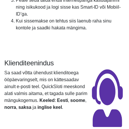
Peale seda täida enda internetipanga kasutajanimi
ning isikukood ja logi sisse kas Smart-ID või Mobiil-
ID’ga.
Kui sissemakse on tehtus siis laenub raha sinu
kontole ja saadki hakata mängima.
Klienditeenindus
Sa saad võtta ühendust klienditoega
ööpäevaringselt, mis on kättesaadav
ainult e-posti teel. QuickSloti meeskond
alati valmis aitama, et tagada sulle parim
mängukogemus.
Keeled
:
Eesti
,
soome
,
norra
,
saksa
ja
inglise keel
.