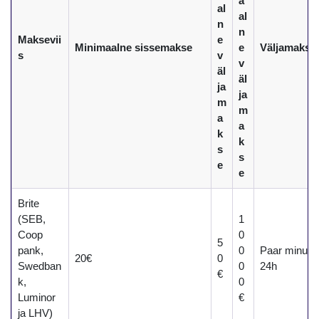
a
al
al
n
n
Maksevii
e
Minimaalne sissemakse
e
Väljamakse
s
v
v
äl
äl
ja
ja
m
m
a
a
k
k
s
s
e
e
Brite
(SEB,
1
Coop
0
5
pank,
0
Paar minutit
20€
0
Swedban
0
24h
€
k,
0
Luminor
€
ja LHV)