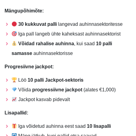
Mängupõhimõte:
30 kukkuvat palli
langevad auhinnasektoritesse
Iga pall langeb ühte kaheksast auhinnasektorist
Võidad rahalise auhinna
, kui saad
10 palli
samasse
auhinnasektorisse
Progresiivne jackpot:
Löö
10 palli Jackpot-sektoris
Võida
progressiivne jackpot
(alates €1,000)
Jackpot kasvab pidevalt
Lisapallid:
Iga võidetud auhinna eest saad
10 lisapalli
Mäng jätkub, kuni pallid otsa saavad