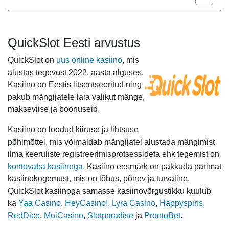
QuickSlot Eesti arvustus
QuickSlot on
uus online kasiino
, mis
alustas tegevust 2022. aasta alguses.
Kasiino on Eestis litsentseeritud ning
pakub mängijatele laia valikut mänge,
makseviise ja boonuseid.
Kasiino on loodud kiiruse ja lihtsuse
põhimõttel, mis võimaldab mängijatel alustada mängimist
ilma keeruliste registreerimisprotsessideta ehk tegemist on
kontovaba kasiinoga
. Kasiino eesmärk on pakkuda parimat
kasiinokogemust, mis on lõbus, põnev ja turvaline.
QuickSlot kasiinoga samasse kasiinovõrgustikku kuulub
ka
Yaa Casino
,
HeyCasino!,
Lyra Casino
,
Happyspins
,
RedDice
,
MoiCasino
,
Slotparadise
ja
ProntoBet
.