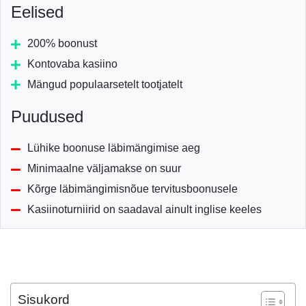
Eelised
200% boonust
Kontovaba kasiino
Mängud populaarsetelt tootjatelt
Puudused
Lühike boonuse läbimängimise aeg
Minimaalne väljamakse on suur
Kõrge läbimängimisnõue tervitusboonusele
Kasiinoturniirid on saadaval ainult inglise keeles
Sisukord