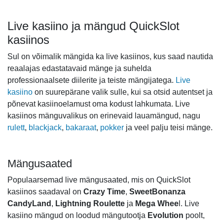
Live kasiino ja mängud QuickSlot
kasiinos
Sul on võimalik mängida ka live kasiinos, kus saad nautida
reaalajas edastatavaid mänge ja suhelda
professionaalsete diilerite ja teiste mängijatega.
Live
kasiino
on suurepärane valik sulle, kui sa otsid autentset ja
põnevat kasiinoelamust oma kodust lahkumata. Live
kasiinos mänguvalikus on erinevaid lauamängud, nagu
rulett
,
blackjack
,
bakaraat
,
pokker
ja veel palju teisi mänge.
Mängusaated
Populaarsemad live mängusaated, mis on QuickSlot
kasiinos saadaval on
Crazy Time
,
SweetBonanza
CandyLand
,
Lightning Roulette
ja
Mega Whee
l. Live
kasiino mängud on loodud mängutootja
Evolution
poolt,