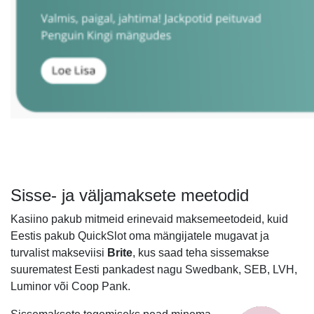
Sisse- ja väljamaksete meetodid
Kasiino pakub mitmeid erinevaid maksemeetodeid, kuid
Eestis pakub QuickSlot oma mängijatele mugavat ja
turvalist makseviisi
Brite
, kus saad teha sissemakse
suurematest Eesti pankadest nagu Swedbank, SEB, LVH,
Luminor või Coop Pank.