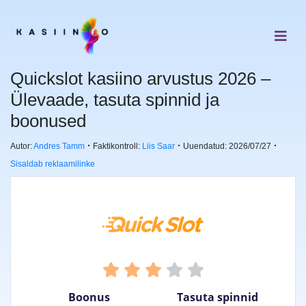
Quickslot kasiino arvustus 2026 –
Ülevaade, tasuta spinnid ja
boonused
Autor:
Andres Tamm
Faktikontroll:
Liis Saar
Uuendatud: 2026/07/27
Sisaldab reklaamilinke
Boonus
Tasuta spinnid