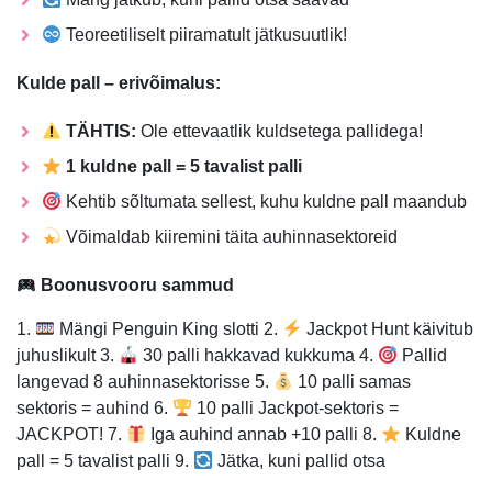
Teoreetiliselt piiramatult jätkusuutlik!
Kulde pall – erivõimalus:
TÄHTIS:
Ole ettevaatlik kuldsetega pallidega!
1 kuldne pall = 5 tavalist palli
Kehtib sõltumata sellest, kuhu kuldne pall maandub
Võimaldab kiiremini täita auhinnasektoreid
Boonusvooru sammud
1.
Mängi Penguin King slotti 2.
Jackpot Hunt käivitub
juhuslikult 3.
30 palli hakkavad kukkuma 4.
Pallid
langevad 8 auhinnasektorisse 5.
10 palli samas
sektoris = auhind 6.
10 palli Jackpot-sektoris =
JACKPOT! 7.
Iga auhind annab +10 palli 8.
Kuldne
pall = 5 tavalist palli 9.
Jätka, kuni pallid otsa