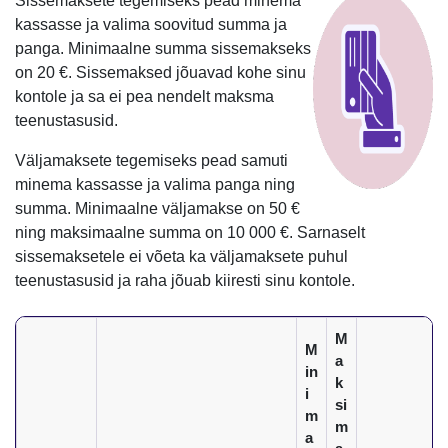
Sissemaksete tegemiseks pead minema
kassasse ja valima soovitud summa ja
panga. Minimaalne summa sissemakseks
on 20 €. Sissemaksed jõuavad kohe sinu
kontole ja sa ei pea nendelt maksma
teenustasusid.
Väljamaksete tegemiseks pead samuti
minema kassasse ja valima panga ning
summa. Minimaalne väljamakse on 50 €
ning maksimaalne summa on 10 000 €. Sarnaselt
sissemaksetele ei võeta ka väljamaksete puhul
teenustasusid ja raha jõuab kiiresti sinu kontole.
M
M
a
in
k
i
si
m
m
a